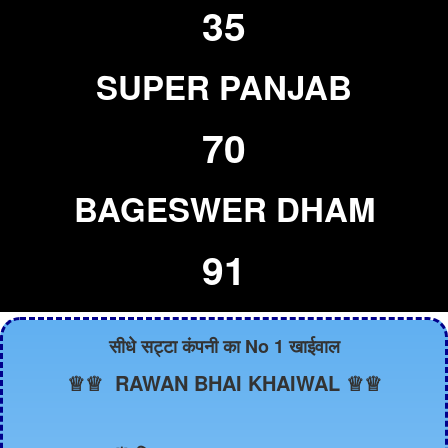
35
SUPER PANJAB
70
BAGESWER DHAM
91
सीधे सट्टा कंपनी का No 1 खाईवाल
♕♕ RAWAN BHAI KHAIWAL ♕♕