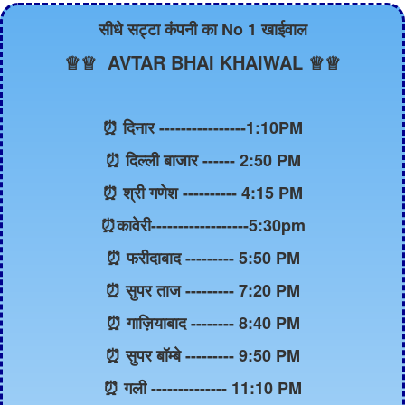
सीधे सट्टा कंपनी का No 1 खाईवाल
♕♕ AVTAR BHAI KHAIWAL ♕♕
⏰ दिनार ----------------1:10PM
⏰ दिल्ली बाजार ------ 2:50 PM
⏰ श्री गणेश ---------- 4:15 PM
⏰कावेरी------------------5:30pm
⏰ फरीदाबाद --------- 5:50 PM
⏰ सुपर ताज --------- 7:20 PM
⏰ गाज़ियाबाद -------- 8:40 PM
⏰ सुपर बॉम्बे --------- 9:50 PM
⏰ गली -------------- 11:10 PM