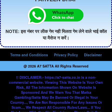
NOTE: इस नंबर पर लीक गेम नही मिलता गेम लेने वाले भाई कॉल
या मैसेज न करें।
Terms and Conditions
Privacy Policy
Disclaimer
@ 2026 A7 SATTA All Rights Reserved
!! DISCLAIMER:- https://a7-satta.co.in is a non-
commercial website. Viewing This Website Is Your Own
Risk, All The Information Shown On Website Is
Sponsored And We Warn You That Matka
Gambling/Satta May Be Banned Or Illegal In Your
Country..., We Are Not Responsible For Any Issues Or
Scam..., We Respect All Country Rules/Laws... If You