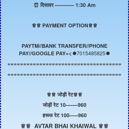
⏰ दिसावर ----------- 1:30 Am
♕
♕ PAYMENT OPTION♕♕
PAYTM//BANK TRANSFER//PHONE
7015485825
PAY//GOOGLE PAY=<⏺️
⏺️
====================================
====================================
♕
♕ जोड़ी रेट
♕
♕
जोड़ी रेट 10-------960
हरूफ रेट 100-----960
♕♕ AVTAR BHAI KHAIWAL ♕♕