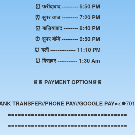
⏰ फरीदाबाद --------- 5:50 PM
⏰ सुपर ताज --------- 7:20 PM
⏰ गाज़ियाबाद -------- 8:40 PM
⏰ सुपर बॉम्बे --------- 9:50 PM
⏰ गली -------------- 11:10 PM
⏰ दिसावर ----------- 1:30 Am
♕
♕ PAYMENT OPTION♕♕
701
BANK TRANSFER//PHONE PAY//GOOGLE PAY=<⏺️
====================================
====================================