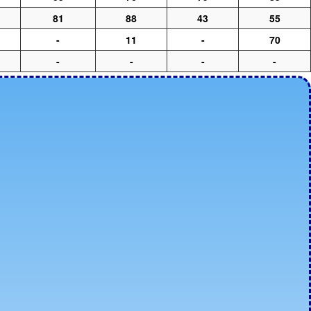
81
88
43
55
-
11
-
70
-
-
-
-