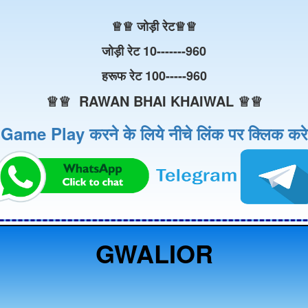
♕
♕ जोड़ी रेट
♕
♕
जोड़ी रेट 10-------960
हरूफ रेट 100-----960
♕♕ RAWAN BHAI KHAIWAL ♕♕
Game Play करने के लिये नीचे लिंक पर क्लिक करे
GWALIOR