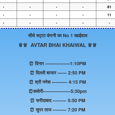
-
-
-
-
81
-
-
-
-
11
-
-
-
-
-
सीधे सट्टा कंपनी का No 1 खाईवाल
♕♕ AVTAR BHAI KHAIWAL ♕♕
⏰ दिनार ----------------1:10PM
⏰ दिल्ली बाजार ------ 2:50 PM
⏰ श्री गणेश ---------- 4:15 PM
⏰कावेरी------------------5:30pm
⏰ फरीदाबाद --------- 5:50 PM
⏰ सुपर ताज --------- 7:20 PM