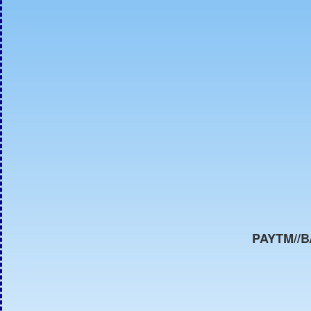
PAYTM//