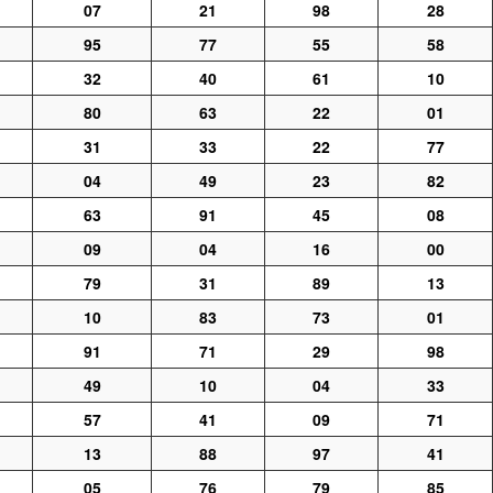
07
21
98
28
95
77
55
58
32
40
61
10
80
63
22
01
31
33
22
77
04
49
23
82
63
91
45
08
09
04
16
00
79
31
89
13
10
83
73
01
91
71
29
98
49
10
04
33
57
41
09
71
13
88
97
41
05
76
79
85