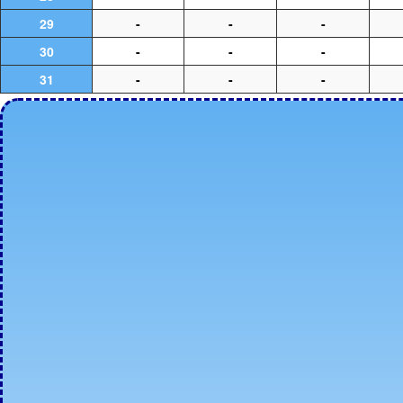
29
-
-
-
30
-
-
-
31
-
-
-