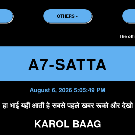
OTHERS
The official web
A7-SATTA
August 6, 2026 5:05:50 PM
हा भाई यही आती हे सबसे पहले खबर रूको और देखो
KAROL BAAG