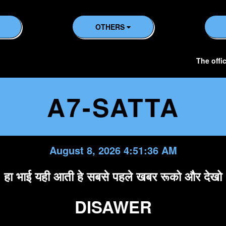
OTHERS
The official web
A7-SATTA
August 8, 2026 4:51:37 AM
हा भाई यही आती हे सबसे पहले खबर रूको और देखो
DISAWER