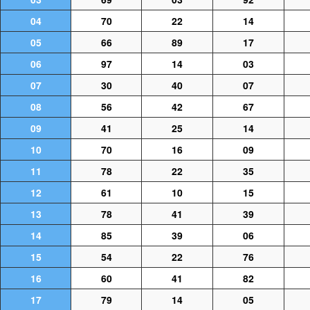
04
70
22
14
05
66
89
17
06
97
14
03
07
30
40
07
08
56
42
67
09
41
25
14
10
70
16
09
11
78
22
35
12
61
10
15
13
78
41
39
14
85
39
06
15
54
22
76
16
60
41
82
17
79
14
05