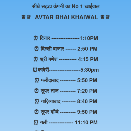
सीधे सट्टा कंपनी का No 1 खाईवाल
♕♕ AVTAR BHAI KHAIWAL ♕♕
⏰ दिनार ----------------1:10PM
⏰ दिल्ली बाजार ------ 2:50 PM
⏰ श्री गणेश ---------- 4:15 PM
⏰कावेरी------------------5:30pm
⏰ फरीदाबाद --------- 5:50 PM
⏰ सुपर ताज --------- 7:20 PM
⏰ गाज़ियाबाद -------- 8:40 PM
⏰ सुपर बॉम्बे --------- 9:50 PM
⏰ गली -------------- 11:10 PM