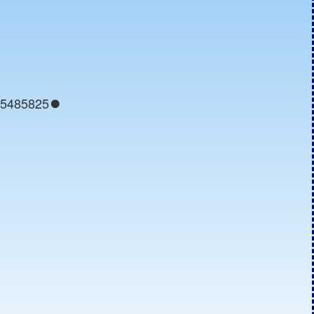
5485825
⏺️