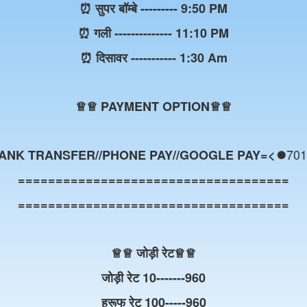
⏰ सुपर बॉम्बे --------- 9:50 PM
⏰ गली -------------- 11:10 PM
⏰ दिसावर ----------- 1:30 Am
♕
♕ PAYMENT OPTION♕♕
701
BANK TRANSFER//PHONE PAY//GOOGLE PAY=<⏺️
====================================
====================================
♕
♕ जोड़ी रेट
♕
♕
जोड़ी रेट 10-------960
हरूफ रेट 100-----960