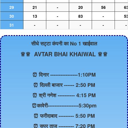
29
21
-
20
56
6
30
13
-
83
-
5
31
-
-
-
-
-
सीधे सट्टा कंपनी का No 1 खाईवाल
♕♕ AVTAR BHAI KHAIWAL ♕♕
⏰ दिनार ----------------1:10PM
⏰ दिल्ली बाजार ------ 2:50 PM
⏰ श्री गणेश ---------- 4:15 PM
⏰कावेरी------------------5:30pm
⏰ फरीदाबाद --------- 5:50 PM
⏰ सुपर ताज --------- 7:20 PM