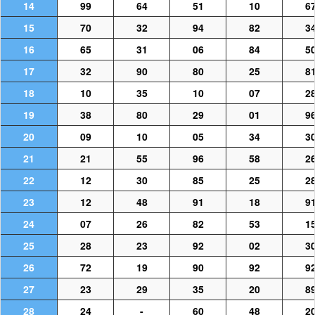
14
99
64
51
10
6
15
70
32
94
82
3
16
65
31
06
84
5
17
32
90
80
25
8
18
10
35
10
07
2
19
38
80
29
01
9
20
09
10
05
34
3
21
21
55
96
58
2
22
12
30
85
25
2
23
12
48
91
18
9
24
07
26
82
53
1
25
28
23
92
02
3
26
72
19
90
92
9
27
23
29
35
20
8
28
24
-
60
48
2