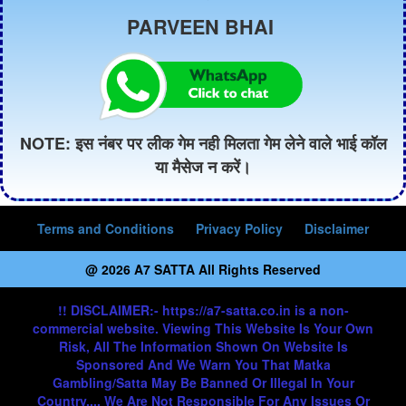
PARVEEN BHAI
NOTE: इस नंबर पर लीक गेम नही मिलता गेम लेने वाले भाई कॉल
या मैसेज न करें।
Terms and Conditions
Privacy Policy
Disclaimer
@ 2026 A7 SATTA All Rights Reserved
!! DISCLAIMER:- https://a7-satta.co.in is a non-
commercial website. Viewing This Website Is Your Own
Risk, All The Information Shown On Website Is
Sponsored And We Warn You That Matka
Gambling/Satta May Be Banned Or Illegal In Your
Country..., We Are Not Responsible For Any Issues Or