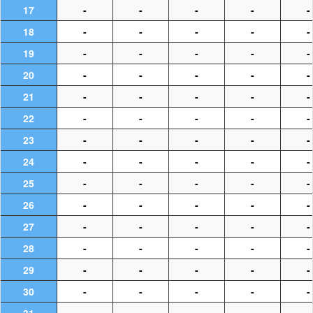
17
-
-
-
-
-
18
-
-
-
-
-
19
-
-
-
-
-
20
-
-
-
-
-
21
-
-
-
-
-
22
-
-
-
-
-
23
-
-
-
-
-
24
-
-
-
-
-
25
-
-
-
-
-
26
-
-
-
-
-
27
-
-
-
-
-
28
-
-
-
-
-
29
-
-
-
-
-
30
-
-
-
-
-