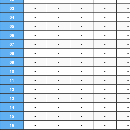
03
-
-
-
-
-
04
-
-
-
-
-
05
-
-
-
-
-
06
-
-
-
-
-
07
-
-
-
-
-
08
-
-
-
-
-
09
-
-
-
-
-
10
-
-
-
-
-
11
-
-
-
-
-
12
-
-
-
-
-
13
-
-
-
-
-
14
-
-
-
-
-
15
-
-
-
-
-
16
-
-
-
-
-