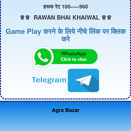
हरूफ रेट 100-----960
♕♕ RAWAN BHAI KHAIWAL ♕♕
Game Play करने के लिये नीचे लिंक पर क्लिक
करे
Agra Bazar