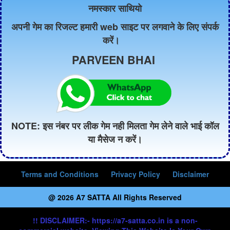
नमस्कार साथियो
अपनी गेम का रिजल्ट हमारी web साइट पर लगवाने के लिए संपर्क
करें।
PARVEEN BHAI
NOTE: इस नंबर पर लीक गेम नही मिलता गेम लेने वाले भाई कॉल
या मैसेज न करें।
Terms and Conditions
Privacy Policy
Disclaimer
@ 2026 A7 SATTA All Rights Reserved
!! DISCLAIMER:- https://a7-satta.co.in is a non-