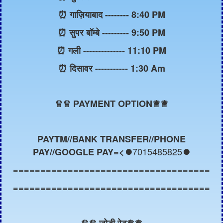
⏰ गाज़ियाबाद -------- 8:40 PM
⏰ सुपर बॉम्बे --------- 9:50 PM
⏰ गली -------------- 11:10 PM
⏰ दिसावर ----------- 1:30 Am
♕
♕ PAYMENT OPTION♕♕
PAYTM//BANK TRANSFER//PHONE
7015485825
PAY//GOOGLE PAY=<⏺️
⏺️
====================================
====================================
♕
♕ जोड़ी रेट
♕
♕