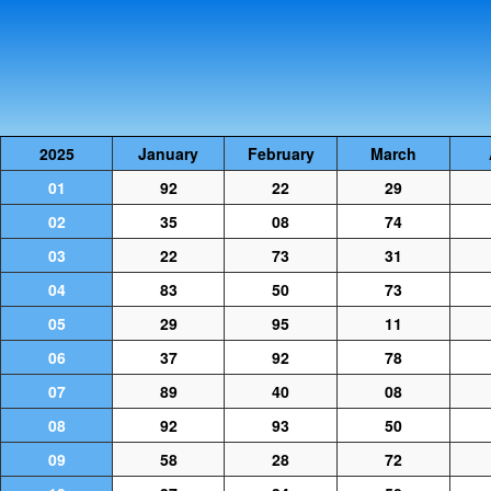
2025
January
February
March
01
92
22
29
02
35
08
74
03
22
73
31
04
83
50
73
05
29
95
11
06
37
92
78
07
89
40
08
08
92
93
50
09
58
28
72