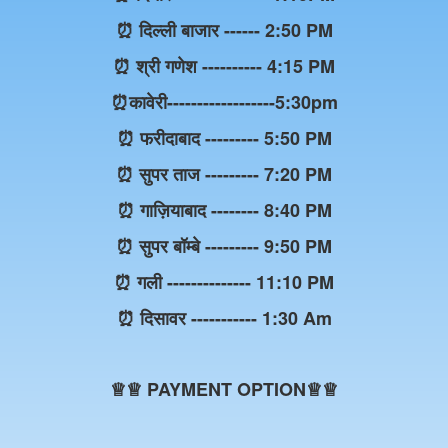
⏰ दिल्ली बाजार ------ 2:50 PM
⏰ श्री गणेश ---------- 4:15 PM
⏰कावेरी------------------5:30pm
⏰ फरीदाबाद --------- 5:50 PM
⏰ सुपर ताज --------- 7:20 PM
⏰ गाज़ियाबाद -------- 8:40 PM
⏰ सुपर बॉम्बे --------- 9:50 PM
⏰ गली -------------- 11:10 PM
⏰ दिसावर ----------- 1:30 Am
♕
♕ PAYMENT OPTION♕♕