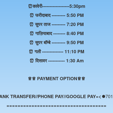
⏰कावेरी------------------5:30pm
⏰ फरीदाबाद --------- 5:50 PM
⏰ सुपर ताज --------- 7:20 PM
⏰ गाज़ियाबाद -------- 8:40 PM
⏰ सुपर बॉम्बे --------- 9:50 PM
⏰ गली -------------- 11:10 PM
⏰ दिसावर ----------- 1:30 Am
♕
♕ PAYMENT OPTION♕♕
701
BANK TRANSFER//PHONE PAY//GOOGLE PAY=<⏺️
====================================