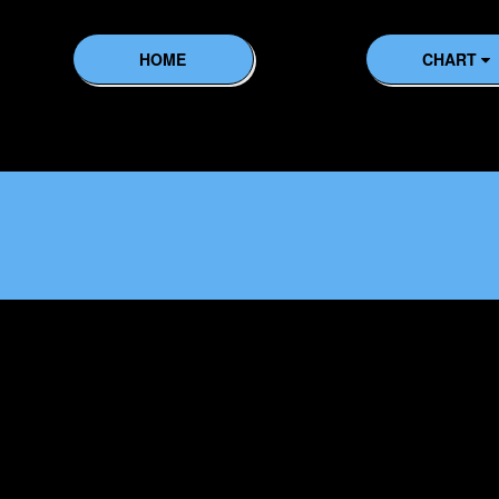
HOME
CHART