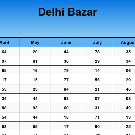
Delhi Bazar
April
May
June
July
Augus
64
20
44
78
35
07
81
30
29
34
95
16
79
14
06
17
15
77
56
29
53
23
84
21
46
34
44
88
07
08
88
93
60
31
49
54
44
18
71
13
53
55
17
90
25