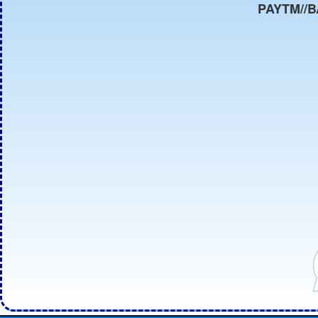
PAYTM//