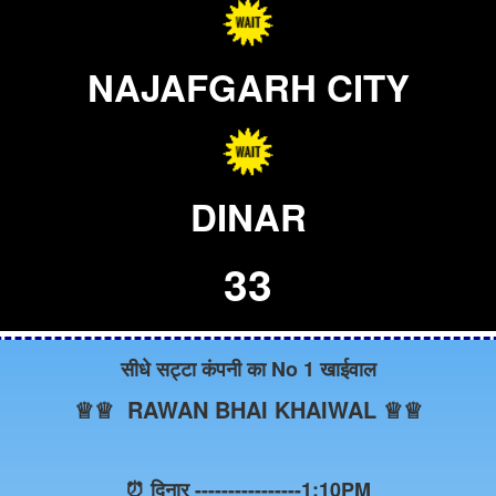
NAJAFGARH CITY
DINAR
33
सीधे सट्टा कंपनी का No 1 खाईवाल
♕♕ RAWAN BHAI KHAIWAL ♕♕
⏰ दिनार ----------------1:10PM