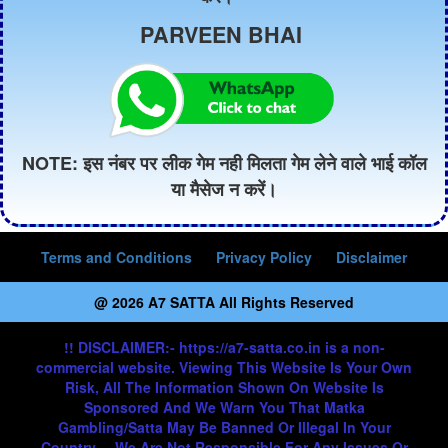
PARVEEN BHAI
NOTE: इस नंबर पर लीक गेम नही मिलता गेम लेने वाले भाई कॉल
या मैसेज न करें।
Terms and Conditions
Privacy Policy
Disclaimer
@ 2026 A7 SATTA All Rights Reserved
!! DISCLAIMER:- https://a7-satta.co.in is a non-
commercial website. Viewing This Website Is Your Own
Risk, All The Information Shown On Website Is
Sponsored And We Warn You That Matka
Gambling/Satta May Be Banned Or Illegal In Your
Country..., We Are Not Responsible For Any Issues Or