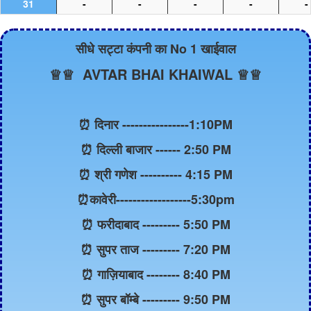
31
-
-
-
-
-
सीधे सट्टा कंपनी का No 1 खाईवाल
♕♕ AVTAR BHAI KHAIWAL ♕♕
⏰ दिनार ----------------1:10PM
⏰ दिल्ली बाजार ------ 2:50 PM
⏰ श्री गणेश ---------- 4:15 PM
⏰कावेरी------------------5:30pm
⏰ फरीदाबाद --------- 5:50 PM
⏰ सुपर ताज --------- 7:20 PM
⏰ गाज़ियाबाद -------- 8:40 PM
⏰ सुपर बॉम्बे --------- 9:50 PM