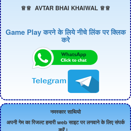
♕♕ AVTAR BHAI KHAIWAL ♕♕
Game Play करने के लिये नीचे लिंक पर क्लिक
करे
नमस्कार साथियो
अपनी गेम का रिजल्ट हमारी web साइट पर लगवाने के लिए संपर्क
करें।