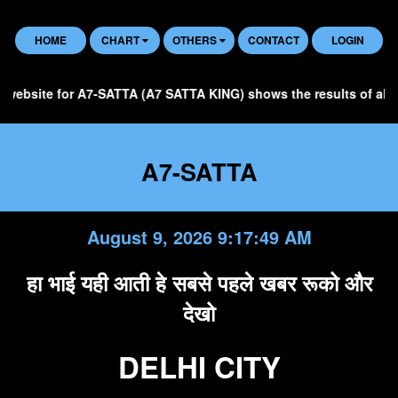
HOME
CHART
OTHERS
CONTACT
LOGIN
ebsite for A7-SATTA (A7 SATTA KING) shows the results of all SAT
A7-SATTA
August 9, 2026 9:17:50 AM
हा भाई यही आती हे सबसे पहले खबर रूको और
देखो
DELHI CITY