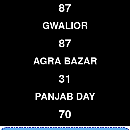
87
GWALIOR
87
AGRA BAZAR
31
PANJAB DAY
70