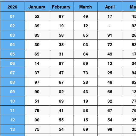
2026
January
February
March
April
Ma
01
52
87
49
17
4
02
39
19
12
-
9
03
85
58
85
91
2
04
30
38
03
72
6
05
69
31
64
49
1
06
14
87
69
12
0
07
37
47
73
25
9
08
97
67
28
48
8
09
90
02
43
66
1
10
51
69
19
32
7
11
79
41
58
67
7
12
00
55
15
54
3
13
75
54
69
98
2