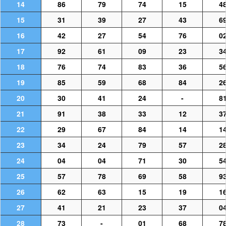
14
86
79
74
15
4
15
31
39
27
43
6
16
42
27
54
76
0
17
92
61
09
23
3
18
76
74
83
36
5
19
85
59
68
84
2
20
30
41
24
-
8
21
91
38
33
12
3
22
29
67
84
14
1
23
34
24
79
57
2
24
04
04
71
30
5
25
57
78
69
58
9
26
62
63
15
19
1
27
41
21
23
37
0
28
73
-
01
68
7