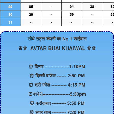
29
85
-
94
38
3
30
29
-
59
-
5
31
-
-
-
-
-
सीधे सट्टा कंपनी का No 1 खाईवाल
♕♕ AVTAR BHAI KHAIWAL ♕♕
⏰ दिनार ----------------1:10PM
⏰ दिल्ली बाजार ------ 2:50 PM
⏰ श्री गणेश ---------- 4:15 PM
⏰कावेरी------------------5:30pm
⏰ फरीदाबाद --------- 5:50 PM
⏰ सुपर ताज --------- 7:20 PM