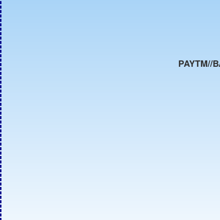
PAYTM//