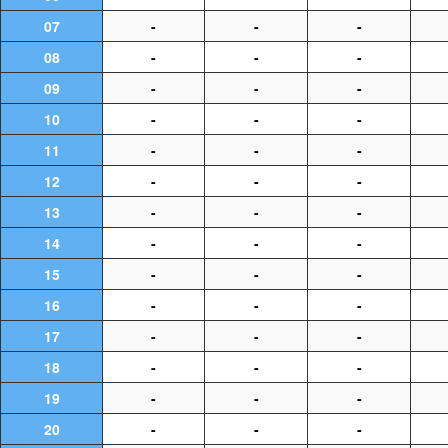
07
-
-
-
08
-
-
-
09
-
-
-
10
-
-
-
11
-
-
-
12
-
-
-
13
-
-
-
14
-
-
-
15
-
-
-
16
-
-
-
17
-
-
-
18
-
-
-
19
-
-
-
20
-
-
-