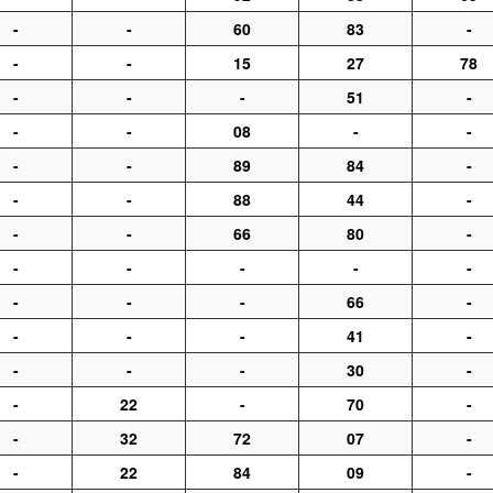
-
-
60
83
-
-
-
15
27
78
-
-
-
51
-
-
-
08
-
-
-
-
89
84
-
-
-
88
44
-
-
-
66
80
-
-
-
-
-
-
-
-
-
66
-
-
-
-
41
-
-
-
-
30
-
-
22
-
70
-
-
32
72
07
-
-
22
84
09
-