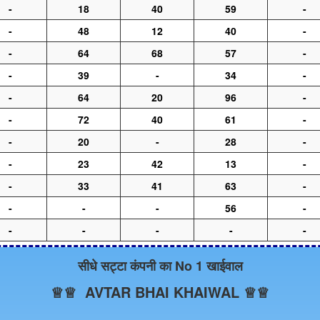
-
18
40
59
-
-
48
12
40
-
-
64
68
57
-
-
39
-
34
-
-
64
20
96
-
-
72
40
61
-
-
20
-
28
-
-
23
42
13
-
-
33
41
63
-
-
-
-
56
-
-
-
-
-
-
सीधे सट्टा कंपनी का No 1 खाईवाल
♕♕ AVTAR BHAI KHAIWAL ♕♕