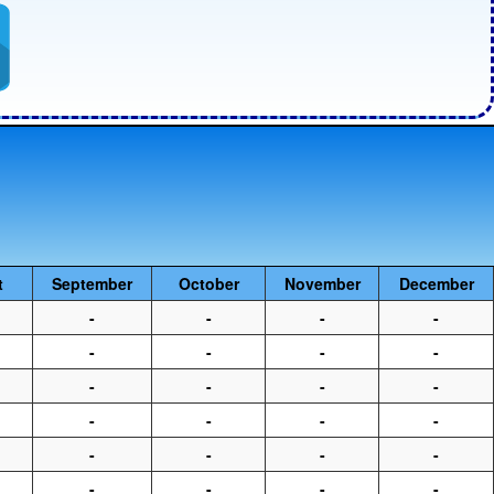
t
September
October
November
December
-
-
-
-
-
-
-
-
-
-
-
-
-
-
-
-
-
-
-
-
-
-
-
-