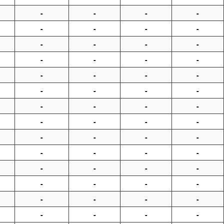
-
-
-
-
-
-
-
-
-
-
-
-
-
-
-
-
-
-
-
-
-
-
-
-
-
-
-
-
-
-
-
-
-
-
-
-
-
-
-
-
-
-
-
-
-
-
-
-
-
-
-
-
-
-
-
-